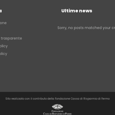
Verso la porta dei Monti Sibillin
quelle dell’entroterra
a
Ultime news
Passi di pietra fra borghi e cast
del fermano
ione
Sorry, no posts matched your cri
Verso la porta dei Monti Sibillin
 trasparente
olicy
licy
Sito realizzato con il contributo della Fondazione Cassa di Risparmio di Fermo