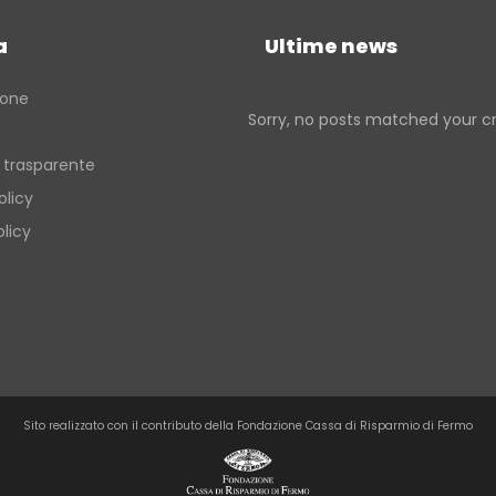
Verso la porta dei Monti Sibillin
quelle dell’entroterra
a
Ultime news
Passi di pietra fra borghi e cast
del fermano
ione
Sorry, no posts matched your cri
Verso la porta dei Monti Sibillin
 trasparente
olicy
licy
Sito realizzato con il contributo della Fondazione Cassa di Risparmio di Fermo