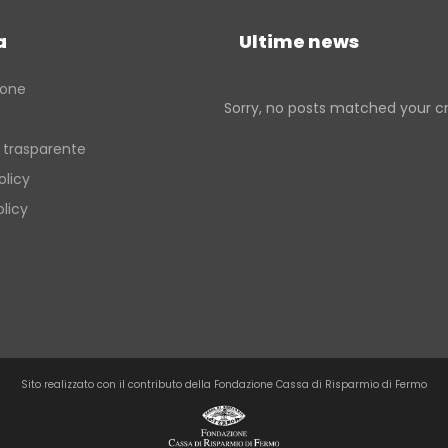
Verso la porta dei Monti Sibillin
quelle dell’entroterra
a
Ultime news
Passi di pietra fra borghi e cast
del fermano
ione
Sorry, no posts matched your cri
Verso la porta dei Monti Sibillin
 trasparente
olicy
licy
Sito realizzato con il contributo della Fondazione Cassa di Risparmio di Fermo