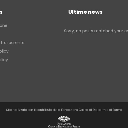
Verso la porta dei Monti Sibillin
quelle dell’entroterra
a
Ultime news
Passi di pietra fra borghi e cast
del fermano
ione
Sorry, no posts matched your cri
Verso la porta dei Monti Sibillin
 trasparente
olicy
licy
Sito realizzato con il contributo della Fondazione Cassa di Risparmio di Fermo