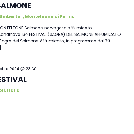
L SALMONE
 Umberto I, Monteleone di Fermo
D MONTELEONE Salmone norvegese affumicato
 scandinava 13^ FESTIVAL (SAGRA) DEL SALMONE AFFUMICATO
Sagra del Salmone Affumicato, in programma dal 29
]
embre 2024 @ 23:30
ESTIVAL
li, Italia