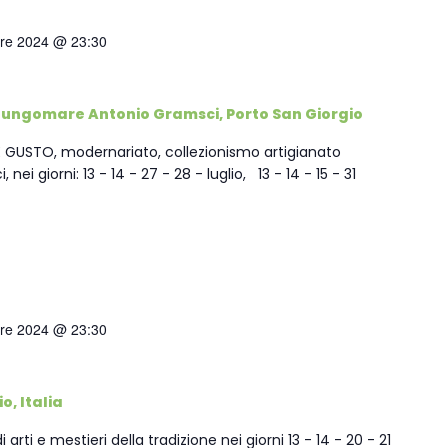
Verso la porta dei Monti Sibillin
quelle dell’entroterra
re 2024 @ 23:30
Passi di pietra fra borghi e cast
del fermano
Lungomare Antonio Gramsci, Porto San Giorgio
Verso la porta dei Monti Sibillin
 GUSTO, modernariato, collezionismo artigianato
, nei giorni: 13 - 14 - 27 - 28 - luglio, 13 - 14 - 15 - 31
re 2024 @ 23:30
o, Italia
rti e mestieri della tradizione nei giorni 13 - 14 - 20 - 21