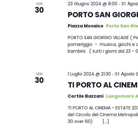
Francavilla d’Ete
Monto
-
31 Agos
23 Giugno 2024 @ 8:00
VEN
30
Monsampietro Morico
Ponzan
Grottazzolina
PORTO SAN GIORGI
Ortezz
Montappone
Porto 
Magliano di Tenna
Pedas
Piazza Mosaico
Porto San Gio
Monte Rinaldo
Rapag
Massa Fermana
Petritol
PORTO SAN GIORGIO VILLAGE ( Pia
pomeriggio - musica, giochi e d
Monte San Pietrangeli
Sant’El
Monsampietro Morico
Ponzan
bambini ( tutti i giorni dal 23 - 
Monte Urano
Santa 
Montappone
Porto 
Monte Vidon Combatte
Servigl
Monte Rinaldo
Rapag
-
31 Agosto 
1 Luglio 2024 @ 21:30
VEN
30
Monte Vidon Corrado
Smerill
TI PORTO AL CINEM
Monte San Pietrangeli
Sant’El
Monte Urano
Santa 
Cortile Bazzani
Lungomare Ant
Monte Vidon Combatte
Servigl
TI PORTO AL CINEMA - ESTATE 2024
del Circolo del Cinema Metropolis 
Monte Vidon Corrado
Smerill
30 over 60) […]