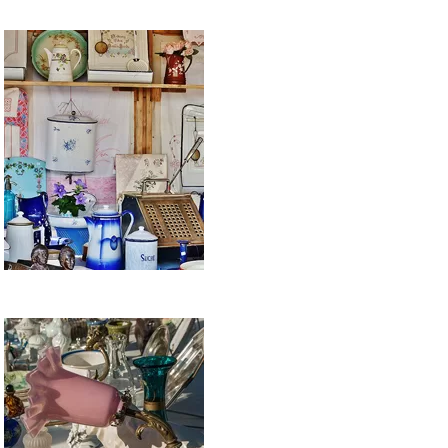
i
elli
i