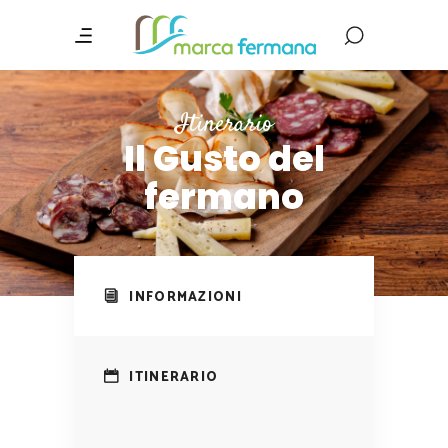
Itinerario
Il Gusto del
fermano
INFORMAZIONI
ITINERARIO