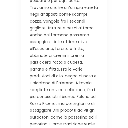
pescato e per ogni porto.
Troviamo anche un’ampia varietà
negli antipasti come scampi,
cozze, vongole fra i secondi
grigliate, fritture e pesci al forno.
Anche nel fermano possiamo
assaggiare delle ottime olive
all’ascolana, farcite e fritte,
abbinate ai cremini: crema
pasticcera fatta a cubetti,
panata e fritta. Fra le varie
produzioni di olio, degno di nota è
il piantone di Falerone. A tavola
scegliete un vino della zona, fra i
più conosciuti il bianco Falerio ed
Rosso Piceno, ma consigliamo di
assaggiare vini prodotti da vitigni
autoctoni come la passerina ed il
pecorino. Come tradizione vuole,