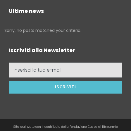
Ultime news
Sorry, no posts matched your criteria.
Iscriviti alla Newsletter
Inserisci
la
tua
e-
mail
Sito realizzato con il contributo della Fondazione Cassa di Risparmio