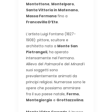
Montottone
,
Montelparo
,
Santa Vittoria in Matenano
,
Massa Fermana
fino a
Francavilla D’Ete
.
L’artista Luigi Fontana (1827-
1908): pittore, scultore e
architetto nato a
Monte San
Pietrangeli
, ha operato
intensamente nel Fermano.
Allievo del
Palmaroli
e del
Minardi
i
suoi soggetti sono
prevalentemente animati da
principi religiosi. Numerose sono le
opere che possiamo ammirare
fra il suo paese natale,
Fermo
,
Montegiorgio
e
Grottazzolina
.