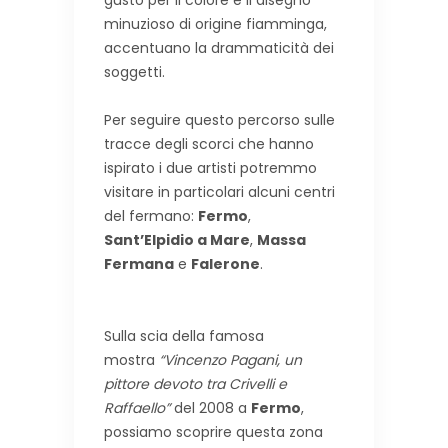
gusto per il colore e il disegno
minuzioso di origine fiamminga,
accentuano la drammaticità dei
soggetti.
Per seguire questo percorso sulle
tracce degli scorci che hanno
ispirato i due artisti potremmo
visitare in particolari alcuni centri
del fermano:
Fermo
,
Sant’Elpidio a Mare
,
Massa
Fermana
e
Falerone
.
Sulla scia della famosa
mostra
“Vincenzo Pagani, un
pittore devoto tra Crivelli e
Raffaello”
del 2008 a
Fermo
,
possiamo scoprire questa zona