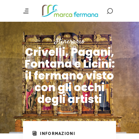
Itinerario
Crivelli, Pagani,
Fontana e Licini:
il fermano visto
con gli occhi
degli artisti
INFORMAZIONI