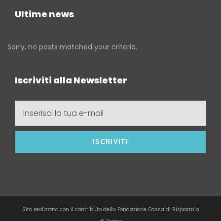
Ultime news
Sorry, no posts matched your criteria.
Iscriviti alla Newsletter
Inserisci
la
tua
e-
mail
Sito realizzato con il contributo della Fondazione Cassa di Risparmio