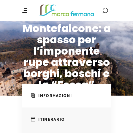
Itinerario
Montefalcone: a
spasso per
l’imponente
rupe attraverso
borghi, boschi e
la “Fessa”
INFORMAZIONI
ITINERARIO