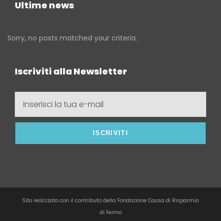
Ultime news
Sorry, no posts matched your criteria.
Iscriviti alla Newsletter
Inserisci
la
tua
e-
mail
Sito realizzato con il contributo della Fondazione Cassa di Risparmio
di Fermo