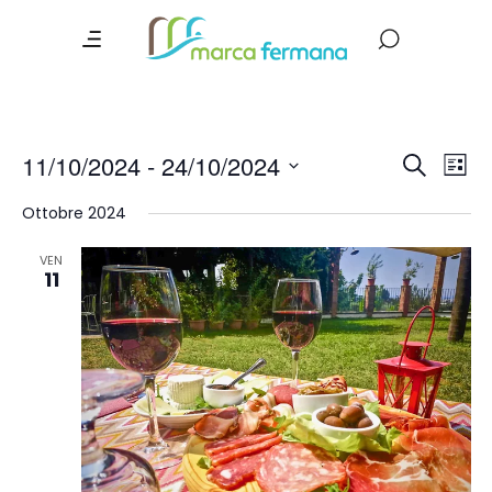
Event
Ev
11/10/2024
 - 
24/10/2024
Search
List
Vi
Searc
Select
Ottobre 2024
date.
Na
and
Views
VEN
11
Navig