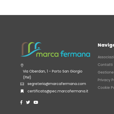
Navig
Associaz
Contatti
Via Oberdan, 1 - Porto San Giorgio
Gestione
(FM)
Privacy P
segreteria@marcafermana.com
Cookie Po
certificata@pec.marcafermana.it