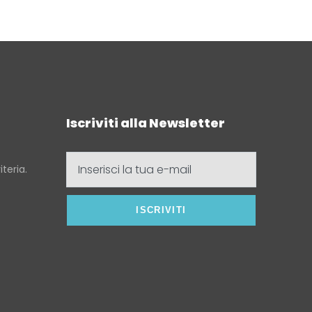
Iscriviti alla Newsletter
Inserisci
teria.
la
tua
e-
mail