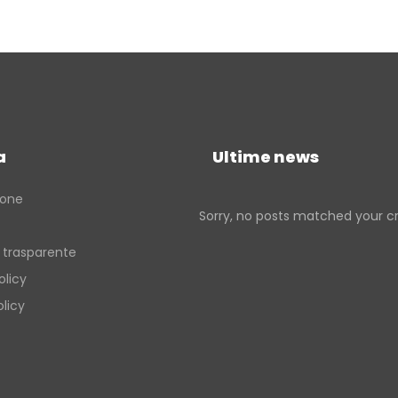
a
Ultime news
ione
Sorry, no posts matched your cri
 trasparente
olicy
licy