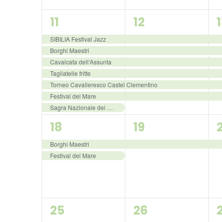
7
6
11
12
events,
events,
SIBILIA Festival Jazz
Borghi Maestri
Cavalcata dell’Assunta
Tagliatelle fritte
Torneo Cavalleresco Castel Clementino
Festival del Mare
Sagra Nazionale dei Maccheroncini IGP
2
1
1
18
19
events,
event,
Borghi Maestri
Festival del Mare
1
1
1
25
26