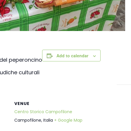
Verso la porta dei Monti Sibillin
quelle dell’entroterra
Passi di pietra fra borghi e cast
del fermano
Verso la porta dei Monti Sibillin
Add to calendar
 del peperoncino
udiche culturali
VENUE
Centro Storico Campofilone
Campofilone
,
Italia
+ Google Map