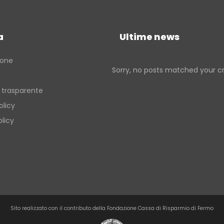
a
Ultime news
ione
Sorry, no posts matched your cri
 trasparente
olicy
licy
Sito realizzato con il contributo della Fondazione Cassa di Risparmio di Fermo