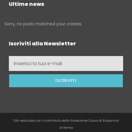
Ultime news
Sorry, no posts matched your criteria.
Iscriviti alla Newsletter
Inserisci
la
tua
e-
mail
Sito realizzato con il contributo della Fondazione Cassa di Risparmio
di Fermo