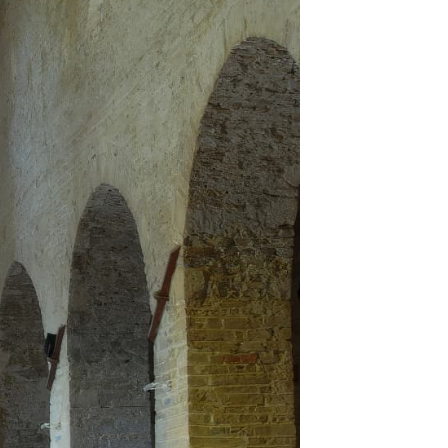
i
elli
i