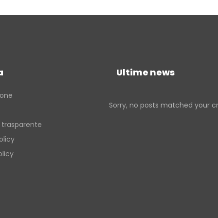
a
Ultime news
ione
Sorry, no posts matched your cri
 trasparente
olicy
licy