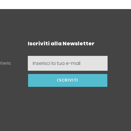
Iscriviti alla Newsletter
Inserisci
teria.
la
tua
e-
mail