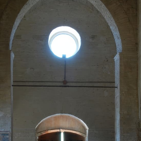
Verso la porta dei Monti Sibillin
quelle dell’entroterra
Passi di pietra fra borghi e cast
del fermano
Verso la porta dei Monti Sibillin