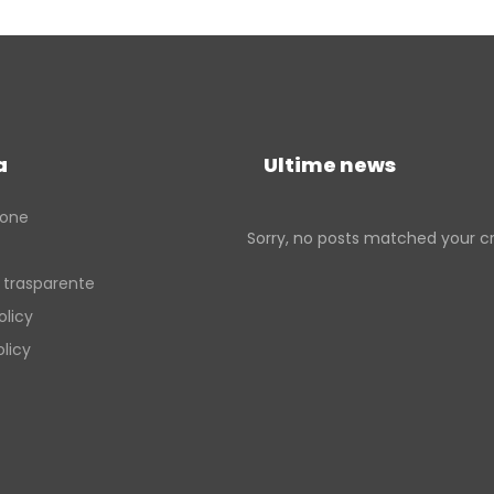
a
Ultime news
ione
Sorry, no posts matched your cri
 trasparente
olicy
licy