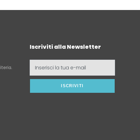
Iscriviti alla Newsletter
Inserisci
teria.
la
tua
e-
mail