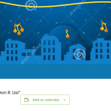
Verso la porta dei Monti Sibillin
quelle dell’entroterra
Passi di pietra fra borghi e cast
del fermano
Verso la porta dei Monti Sibillin
n R. Lisi”
Add to calendar