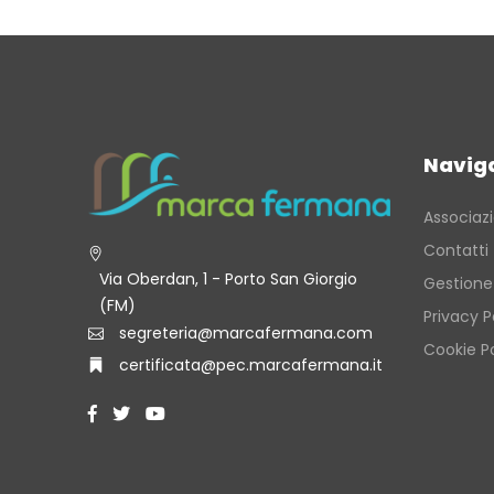
Navig
Associaz
Contatti
Via Oberdan, 1 - Porto San Giorgio
Gestione
(FM)
Privacy P
segreteria@marcafermana.com
Cookie Po
certificata@pec.marcafermana.it