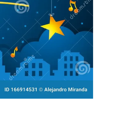
i
elli
i