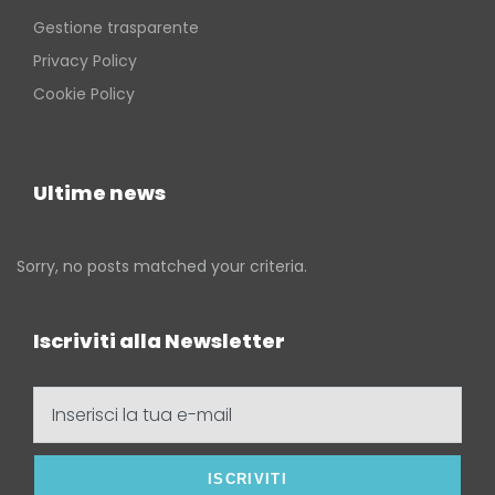
Gestione trasparente
Privacy Policy
Cookie Policy
Ultime news
Sorry, no posts matched your criteria.
Iscriviti alla Newsletter
Inserisci
la
tua
e-