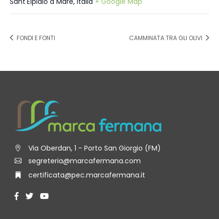
Sant'Elpidio a Mare
,
Italia
+ Google Map
FONDI E FONTI
CAMMINATA TRA GLI OLIVI
Via Oberdan, 1 - Porto San Giorgio (FM)
segreteria@marcafermana.com
certificata@pec.marcafermana.it