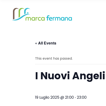
Altidona
Montef
Amandola
Monteg
Belmonte Piceno
Monte
« All Events
Campofilone
Montel
Altidona
Montef
This event has passed.
Falerone
Monte
Amandola
Monteg
Fermo
Monte
Belmonte Piceno
Monte
I Nuovi Angeli
Francavilla d’Ete
Monto
Campofilone
Montel
Grottazzolina
Ortezz
Falerone
Monte
Magliano di Tenna
Pedas
-
19 Luglio 2025 @ 21:00
23:00
Fermo
Monte
Massa Fermana
Petritol