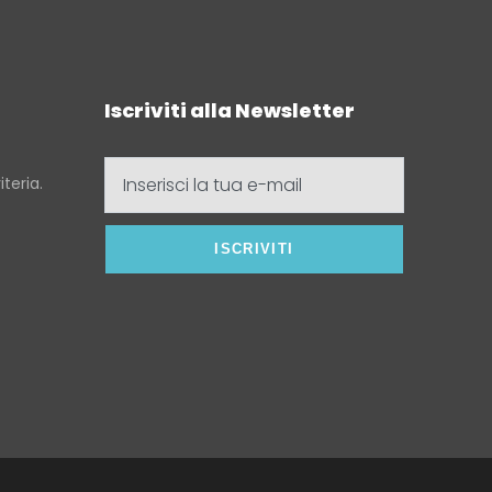
Iscriviti alla Newsletter
Inserisci
teria.
la
tua
e-
mail