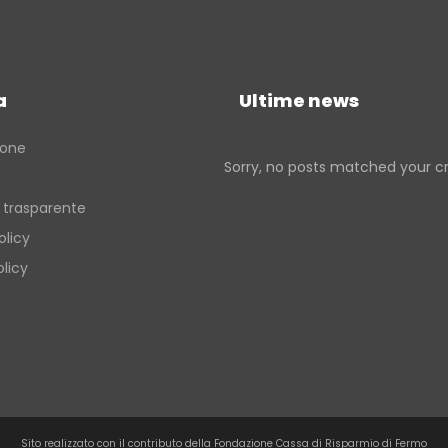
a
Ultime news
ione
Sorry, no posts matched your cri
 trasparente
olicy
licy
Sito realizzato con il contributo della Fondazione Cassa di Risparmio di Fermo