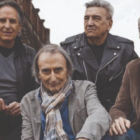
Verso la porta dei Monti Sibillin
quelle dell’entroterra
Passi di pietra fra borghi e cast
del fermano
Verso la porta dei Monti Sibillin