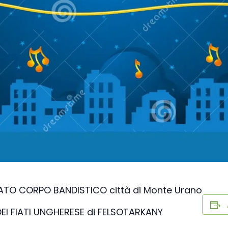
Verso la porta dei Monti Sibillin
quelle dell’entroterra
Passi di pietra fra borghi e cast
del fermano
Verso la porta dei Monti Sibillin
MIATO CORPO BANDISTICO città di Monte Urano
DEI FIATI UNGHERESE di FELSOTARKANY