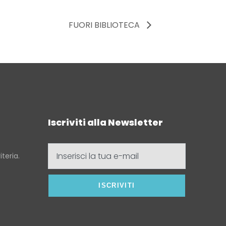
FUORI BIBLIOTECA
Iscriviti alla Newsletter
Inserisci
teria.
la
tua
e-
mail