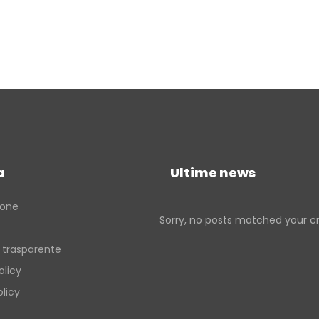
a
Ultime news
ione
Sorry, no posts matched your cri
 trasparente
olicy
licy