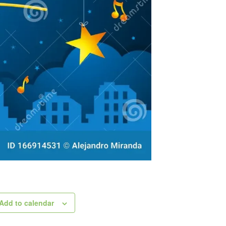
i
elli
i
Add to calendar