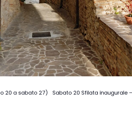
Verso la porta dei Monti Sibillin
quelle dell’entroterra
Passi di pietra fra borghi e cast
del fermano
Verso la porta dei Monti Sibillin
o 20 a sabato 27) Sabato 20 Sfilata inaugurale 