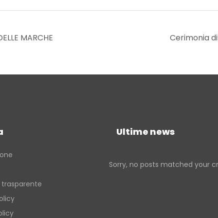
 DELLE MARCHE
Cerimonia d
a
Ultime news
ione
Sorry, no posts matched your cri
 trasparente
olicy
licy