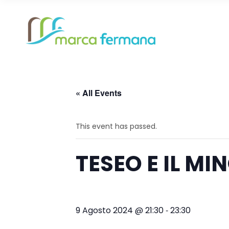
Altidona
Montef
Amandola
Monteg
Belmonte Piceno
Monte
« All Events
Campofilone
Montel
Altidona
Montef
This event has passed.
Falerone
Monte
Amandola
Monteg
Fermo
Monte
Belmonte Piceno
Monte
TESEO E IL M
Francavilla d’Ete
Monto
Campofilone
Montel
Grottazzolina
Ortezz
Falerone
Monte
Magliano di Tenna
Pedas
-
9 Agosto 2024 @ 21:30
23:30
Fermo
Monte
Massa Fermana
Petritol