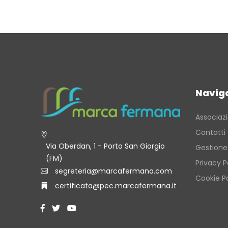
Navig
Associaz
Contatti
Via Oberdan, 1 - Porto San Giorgio
Gestione
(FM)
Privacy P
segreteria@marcafermana.com
Cookie Po
certificata@pec.marcafermana.it