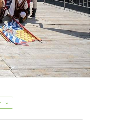
i
elli
i
r