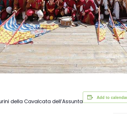
Verso la porta dei Monti Sibillin
quelle dell’entroterra
Passi di pietra fra borghi e cast
del fermano
Verso la porta dei Monti Sibillin
Add to calenda
rini della Cavalcata dell’Assunta