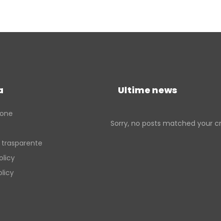
a
Ultime news
ione
Sorry, no posts matched your cri
 trasparente
olicy
licy