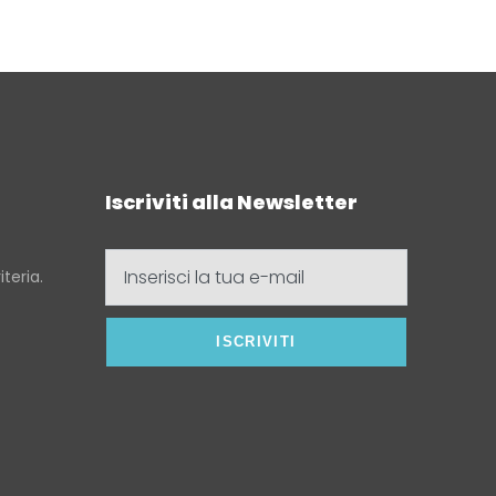
Iscriviti alla Newsletter
Inserisci
teria.
la
tua
e-
mail