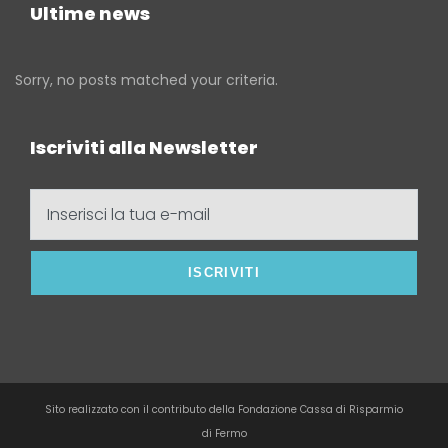
Ultime news
Sorry, no posts matched your criteria.
Iscriviti alla Newsletter
Inserisci
la
tua
e-
mail
Sito realizzato con il contributo della Fondazione Cassa di Risparmio
di Fermo