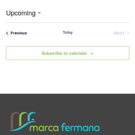
Upcoming
Select
date.
Today
Next
Events
Previous
Events
Subscribe to calendar