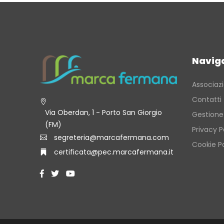
Navig
Associaz
Contatti
Via Oberdan, 1 - Porto San Giorgio
Gestione
(FM)
Privacy P
segreteria@marcafermana.com
Cookie Po
certificata@pec.marcafermana.it