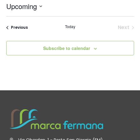
Upcoming
Select
date.
Today
Next
Events
Previous
Events
Subscribe to calendar
Via Oberdan, 1 - Porto San Giorgio (FM)