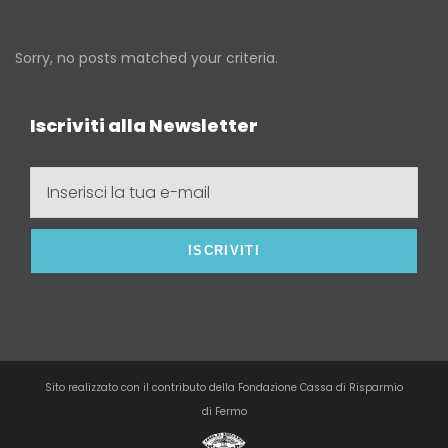
Sorry, no posts matched your criteria.
Iscriviti alla Newsletter
Inserisci
la
tua
e-
mail
Sito realizzato con il contributo della Fondazione Cassa di Risparmio
di Fermo