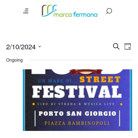
Event
Ev
2/10/2024
Search
Day
Vi
Searc
Select
Ongoing
date.
Na
and
Views
Navig