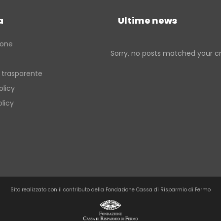
Verso la porta dei Monti Sibillin
quelle dell’entroterra
a
Ultime news
Passi di pietra fra borghi e cast
del fermano
ione
Sorry, no posts matched your cri
Verso la porta dei Monti Sibillin
 trasparente
olicy
licy
Sito realizzato con il contributo della Fondazione Cassa di Risparmio di Fermo