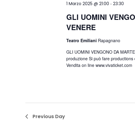
Francavilla d’Ete
Monto
-
1 Marzo 2025 @ 21:00
23:30
Monsampietro Morico
Ponzan
Grottazzolina
Ortezz
GLI UOMINI VENG
Montappone
Porto 
Magliano di Tenna
Pedas
VENERE
Monte Rinaldo
Rapag
Massa Fermana
Petritol
Teatro Emiliani
Rapagnano
Monte San Pietrangeli
Sant’El
Monsampietro Morico
Ponzan
GLI UOMINI VENGONO DA MARTE, L
Monte Urano
Santa 
Montappone
Porto 
produzione Si può fare productions 
Vendita on line www.vivaticket.com
Monte Vidon Combatte
Servigl
Monte Rinaldo
Rapag
Monte Vidon Corrado
Smerill
Monte San Pietrangeli
Sant’El
Monte Urano
Santa 
Monte Vidon Combatte
Servigl
Monte Vidon Corrado
Smerill
Previous Day