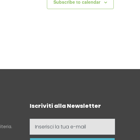
i
Subscribe to calendar
elli
i
Iscriviti alla Newsletter
Inserisci
teria.
la
tua