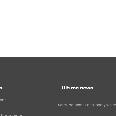
Verso la porta dei Monti Sibillin
quelle dell’entroterra
Passi di pietra fra borghi e cast
del fermano
Verso la porta dei Monti Sibillin
a
Ultime news
ione
Sorry, no posts matched your cri
 trasparente