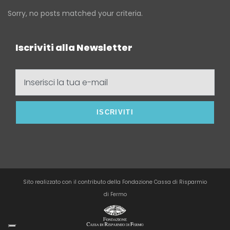
Sorry, no posts matched your criteria.
Iscriviti alla Newsletter
Inserisci
la
tua
e-
mail
Sito realizzato con il contributo della Fondazione Cassa di Risparmio
di Fermo