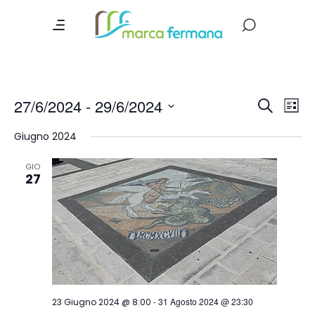
Event
Ev
27/6/2024
 - 
29/6/2024
Search
List
Vi
Searc
Select
Giugno 2024
date.
Na
and
Views
GIO
27
Navig
-
31 Agosto 2024 @ 23:30
23 Giugno 2024 @ 8:00