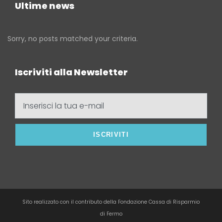
Ultime news
Sorry, no posts matched your criteria.
Iscriviti alla Newsletter
Inserisci
la
tua
e-
mail
Sito realizzato con il contributo della Fondazione Cassa di Risparmio
di Fermo