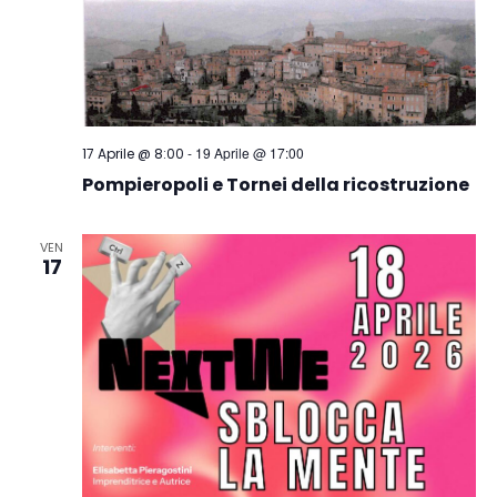
-
19 Aprile @ 17:00
17 Aprile @ 8:00
Pompieropoli e Tornei della ricostruzione
VEN
17