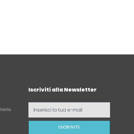
Iscriviti alla Newsletter
Inserisci
teria.
la
tua
e-