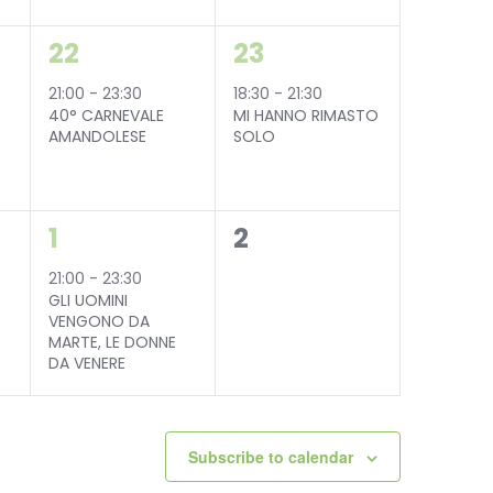
i
1
1
22
23
elli
event,
event,
21:00
-
23:30
18:30
-
21:30
40° CARNEVALE
MI HANNO RIMASTO
i
AMANDOLESE
SOLO
1
0
1
2
event,
events,
21:00
-
23:30
GLI UOMINI
VENGONO DA
MARTE, LE DONNE
DA VENERE
Subscribe to calendar