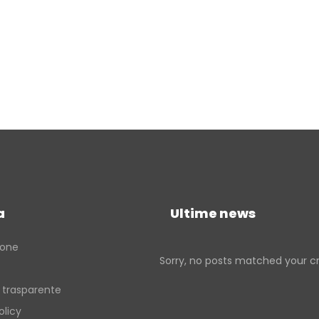
a
Ultime news
ione
Sorry, no posts matched your cri
 trasparente
olicy