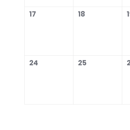
0
0
17
18
events,
events,
0
0
24
25
events,
events,