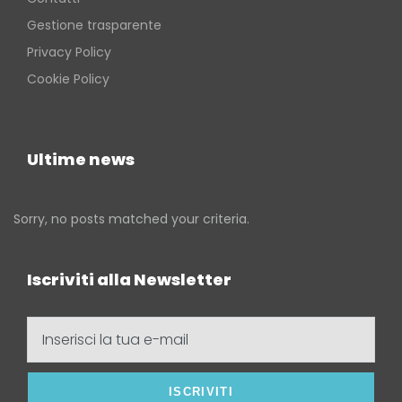
Gestione trasparente
Privacy Policy
Cookie Policy
Ultime news
Sorry, no posts matched your criteria.
Iscriviti alla Newsletter
Inserisci
la
tua
e-