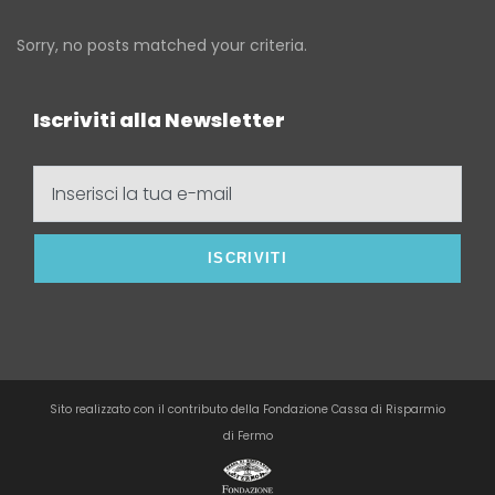
Sorry, no posts matched your criteria.
Iscriviti alla Newsletter
Inserisci
la
tua
e-
mail
Sito realizzato con il contributo della Fondazione Cassa di Risparmio
di Fermo