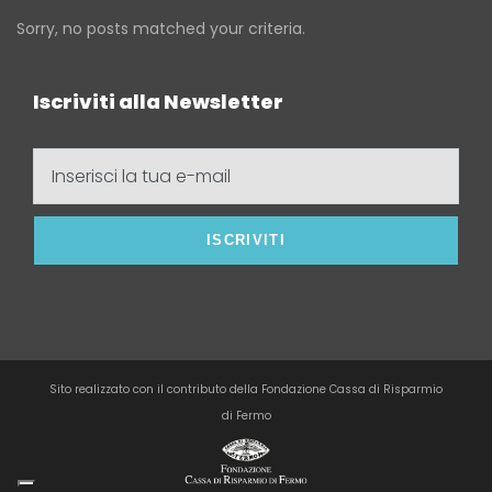
Sorry, no posts matched your criteria.
Iscriviti alla Newsletter
Inserisci
la
tua
e-
mail
Sito realizzato con il contributo della Fondazione Cassa di Risparmio
di Fermo