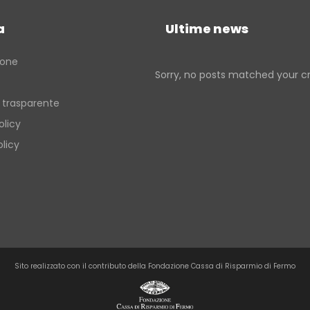
Verso la porta dei Monti Sibillin
quelle dell’entroterra
a
Ultime news
Passi di pietra fra borghi e cast
del fermano
ione
Sorry, no posts matched your cri
Verso la porta dei Monti Sibillin
 trasparente
olicy
licy
Sito realizzato con il contributo della Fondazione Cassa di Risparmio di Fermo