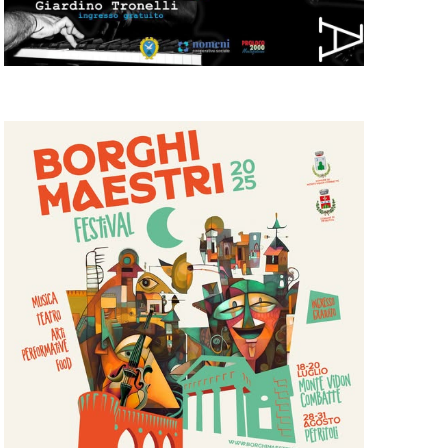
i
elli
i