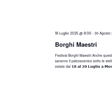
-
30 Agosto
18 Luglio 2025 @ 8:00
Borghi Maestri
Festival Borghi Maestri Anche quest’
saranno il palcoscenico sotto le stell
estate dal 𝟭𝟴 𝗮𝗹 𝟮𝟬 𝗟𝘂𝗴𝗹𝗶𝗼 𝗮 𝗠𝗼