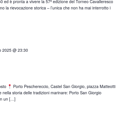
1450 ed è pronta a vivere la 57ª edizione del Torneo Cavalleresco
 la rievocazione storica – l’unica che non ha mai interrotto i
o 2025 @ 23:30
osto
Porto Peschereccio, Castel San Giorgio, piazza Matteotti
e nella storia delle tradizioni marinare: Porto San Giorgio
on un […]