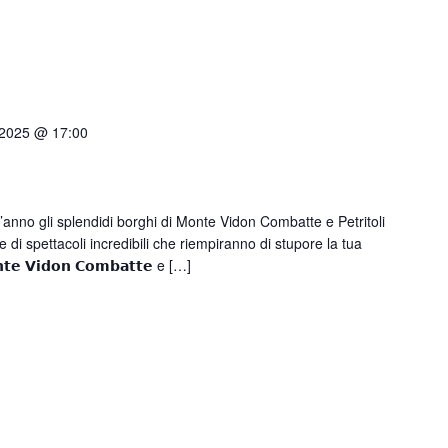
Verso la porta dei Monti Sibillin
quelle dell’entroterra
Passi di pietra fra borghi e cast
del fermano
Verso la porta dei Monti Sibillin
 2025 @ 17:00
anno gli splendidi borghi di Monte Vidon Combatte e Petritoli
e di spettacoli incredibili che riempiranno di stupore la tua
𝗻𝘁𝗲 𝗩𝗶𝗱𝗼𝗻 𝗖𝗼𝗺𝗯𝗮𝘁𝘁𝗲 e […]